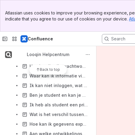
Logboek exporteren
Banner
Atlassian uses cookies to improve your browsing experience, per
Top Bar
Aanmaken van een account
indicate that you agree to our use of cookies on your device.
Atl
Sidebar
Main Content
Training: Aan de slag met Looqin
Online informatiebijeenkomsten KO en PO
Confluence
Hoe kom ik op spoor 1 of spoor 2 terecht?
Looqin Helpcentrum
Ik ontvang geen bevestigingsmail, wat nu?
Hoe kan ik mijn wachtwoord veranderen?
Back to top
Waar kan ik informatie vinden over Looqin?
Ik kan niet inloggen, wat nu?
Ben je student en kan je niet inloggen?
Ik heb als student een privé-account opgegeven voor Looqin PO, wat nu?
Wat is het verschil tussen Looqin PO en Looqin KO?
Hoe kan ik gegevens exporteren naar word?
Aan welke ontwikkelingsgebieden besteed Looqin aandacht?