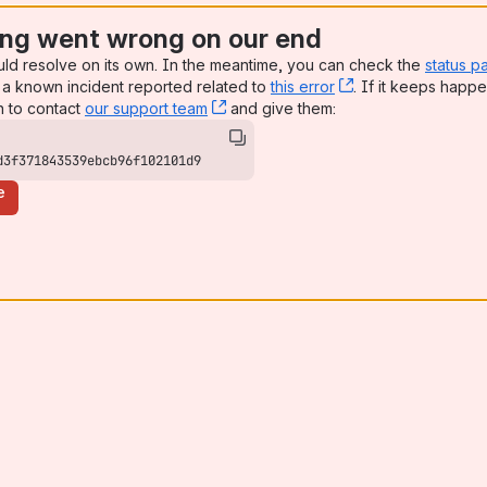
ng went wrong on our end
uld resolve on its own. In the meantime, you can check the
status p
a known incident reported related to
this error
, (opens new win
. If it keeps happe
n to contact
our support team
, (opens new window)
and give them:
d3f371843539ebcb96f102101d9
e