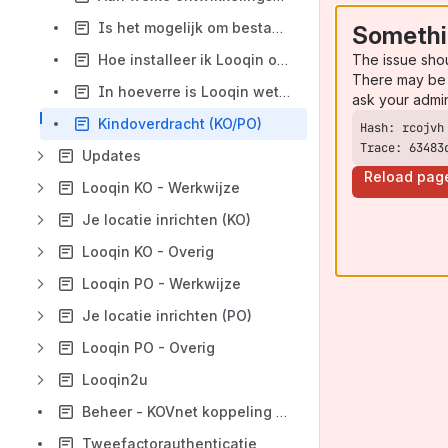
Is het mogelijk om bestanden te uploaden/downloaden binnen Looqin?
Somethi
The issue sho
Hoe installeer ik Looqin op de iPad?
There may be 
In hoeverre is Looqin wetenschappelijk onderbouwd?
ask your admi
Kindoverdracht (KO/PO)
Trace: 63483
Updates
Reload pag
Looqin KO - Werkwijze
Je locatie inrichten (KO)
Looqin KO - Overig
Looqin PO - Werkwijze
Je locatie inrichten (PO)
Looqin PO - Overig
Looqin2u
Beheer - KOVnet koppeling (KO)
Tweefactorauthenticatie